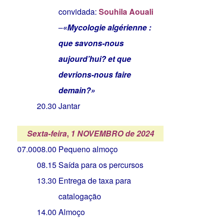
convidada:
Souhila Aouali
–
«Mycologie algérienne :
que savons-nous
aujourd’hui? et que
devrions-nous faire
demain?»
20.30
Jantar
Sexta-feira
,
1 NOVEMBRO de 2024
07.00
08.00
Pequeno almoço
08.15
Saída para os percursos
13.30
Entrega de taxa para
catalogação
14.00
Almoço