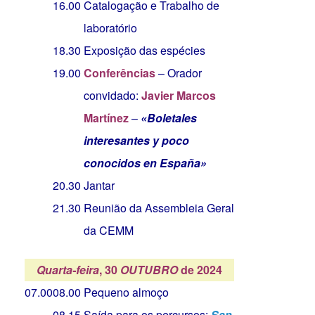
16.00
Catalogação e Trabalho de
laboratório
18.30
Exposição das espécies
19.00
Conferências
– Orador
convidado:
Javier Marcos
Martínez
–
«Boletales
interesantes y poco
conocidos en España»
20.30
Jantar
21.30
Reunião da Assembleia Geral
da CEMM
Quarta-feira
, 30
OUTUBRO
de 2024
07.00
08.00
Pequeno almoço
08.15
Saída para os percursos:
San