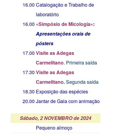
16.00
Catalogação e Trabalho de
laboratório
16.00
«Simpósio de Micologia»
:
Apresentações orais de
pósters
17.00
V
i
site as Adegas
Carmelitano
. Primeira saída
17.30
V
isite as Adegas
Carmelitano
.
Segunda saída
18.30
Exposição das espécies
20.00
Jantar de Gala com animação
Sábado, 2 NOVEMBRO de 2024
Pequeno almoço